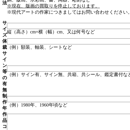
法
※現在、版画の買取りを停止しております。
※現代アートの作家につきましてはお問い合わせください
サ
イ
縦（高さ）cm×横（幅）cm、又は何号など
ズ
体
裁
（例）額装、軸装、シートなど
サ
イ
ン
等
（例）サイン有、サイン無、共箱、共シール、鑑定書付な
の
有
無
制
作
（例）1980年、1960年頃など
年
作
品
コ