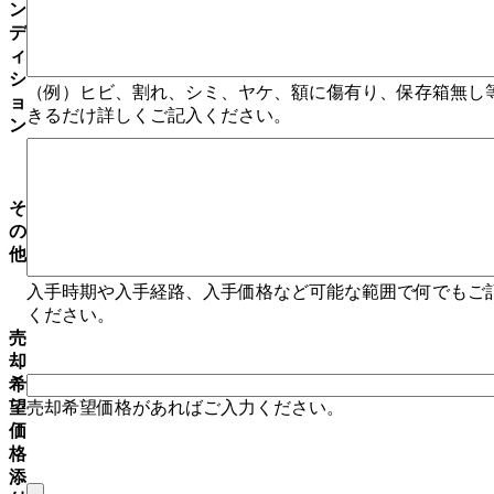
ン
デ
ィ
シ
（例）ヒビ、割れ、シミ、ヤケ、額に傷有り、保存箱無し
ョ
きるだけ詳しくご記入ください。
ン
そ
の
他
入手時期や入手経路、入手価格など可能な範囲で何でもご
ください。
売
却
希
望
売却希望価格があればご入力ください。
価
格
添