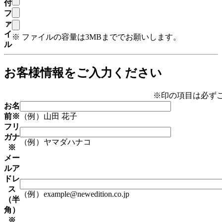
付
フ
ァ
イ
※ ファイルの容量は3MBまででお願いします。
ル
お客様情報をご入力ください
※
印の項目は必ず
お名
前
※
（例）山田 花子
フリ
ガナ
（例）ヤマダハナコ
※
メー
ルア
ドレ
ス
（例）example@newedition.co.jp
（半
角）
※