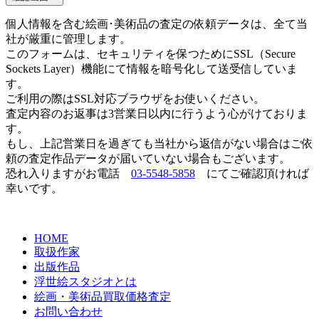
個人情報を含む絵画･美術品の査定の依頼データは、全て当
社が厳重に管理します。
このフォームは、セキュリティを保つためにSSL（Secure
Sockets Layer）機能にて情報を暗号化して送受信していま
す。
ご利用の際はSSL対応ブラウザをお使いください。
査定内容のお返事は3営業日以内に行うよう心がけておりま
す。
もし、上記営業日を過ぎても当社から返信がない場合はご依
頼の査定作品データが届いていない場合もございます。
恐れ入りますがお電話
03-5548-5858
にてご確認頂ければ
幸いです。
HOME
取扱作家
出版作品
浮世絵スタジオとは
絵画・美術品買取価格査定
お問い合わせ