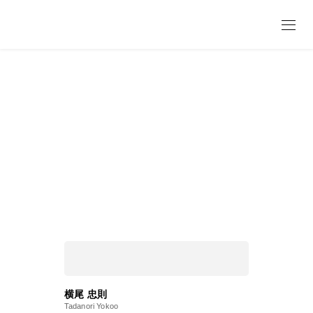
Gallery New Edition
出版作品
横尾 忠則
Tadanori Yokoo