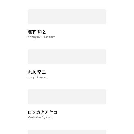
瀧下 和之
Kazuyuki Takishita
志水 堅二
Kenji Shimizu
ロッカクアヤコ
Rokkaku Ayako